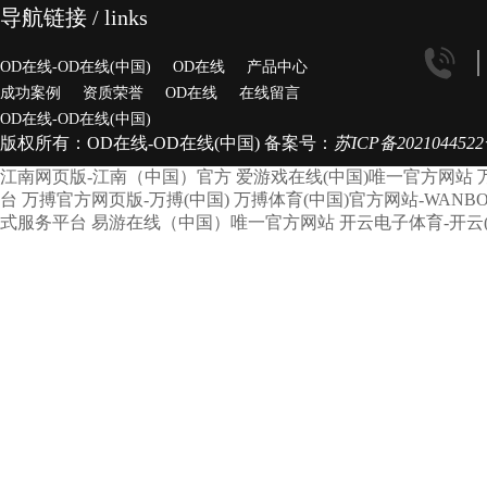
导航链接 / links
OD在线-OD在线(中国)
OD在线
产品中心
成功案例
资质荣誉
OD在线
在线留言
OD在线-OD在线(中国)
版权所有：OD在线-OD在线(中国)
备案号：
苏ICP备2021044522
江南网页版-江南（中国）官方
爱游戏在线(中国)唯一官方网站
台
万搏官方网页版-万搏(中国)
万搏体育(中国)官方网站-WANBO 
式服务平台
易游在线（中国）唯一官方网站
开云电子体育-开云(