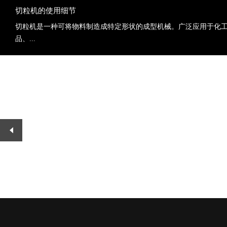
切粒机的使用细节
切粒机是一种可将物料制造成特定形状的成型机械。广泛应用于化
品、...