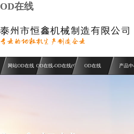
OD在线
网站OD在线
OD在线-OD在线(中
OD在线
产品中
国)