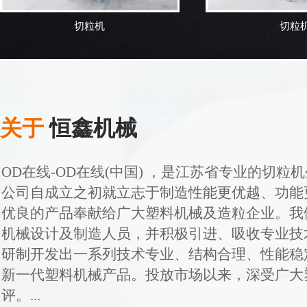
切粒机
切粒
关于
恒鑫机械
OD在线-OD在线(中国) ，是江苏省专业的切粒
公司自成立之初就立志于制造性能更优越、功能
优良的产品奉献给广大塑料机械及造粒企业。我
机械设计及制造人员，并积极引进、吸收专业技
研制开发出一系列技术专业、结构合理、性能稳
新一代塑料机械产品。投放市场以来，深受广大
评。...